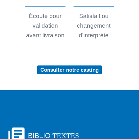
Écoute pour
Satisfait ou
validation
changement
avant livraison
d'interprète
Consulter notre casting
library_books
BIBLIO
TEXTES