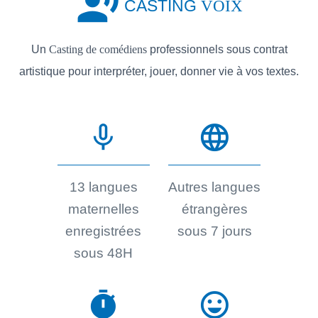
record_voice_over
CASTING
VOIX
Un
Casting de comédiens
professionnels sous contrat
artistique pour interpréter, jouer, donner vie à vos textes.
mic_none
language
13 langues
Autres langues
maternelles
étrangères
enregistrées
sous 7 jours
sous 48H
timer
sentiment_very_satisfied